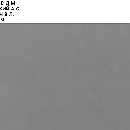
В Д.М.
ИЙ А.С.
 В.Л.
М.